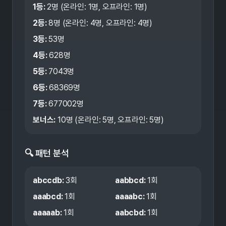
1등:
2
명 (온라인:
1
명, 오프라인:
1
명)
2등:
8
명 (온라인:
4
명, 오프라인:
4
명)
3등:
53
명
4등:
628
명
5등:
7043
명
6등:
68369
명
7등:
677002
명
보너스:
10
명 (온라인:
5
명, 오프라인:
5
명)
🔍 패턴 분석
abccdb
:
3
회
aabbcd
:
1
회
aaabcd
:
1
회
aaaabc
:
1
회
aaaaab
:
1
회
aabcbd
:
1
회