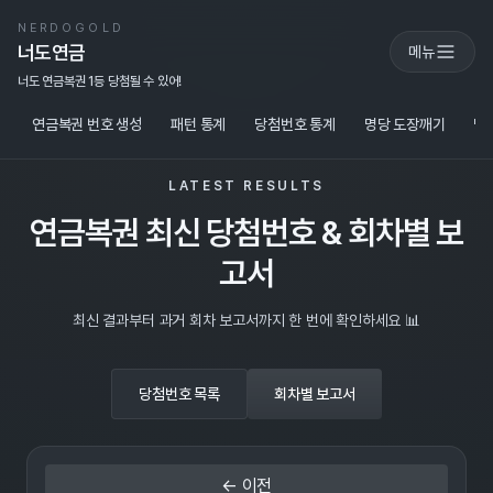
NERDOGOLD
너도연금
메뉴
너도 연금복권 1등 당첨될 수 있어!
연금복권 번호 생성
패턴 통계
당첨번호 통계
명당 도장깨기
당
LATEST RESULTS
연금복권 최신 당첨번호 & 회차별 보
고서
최신 결과부터 과거 회차 보고서까지 한 번에 확인하세요 📊
당첨번호 목록
회차별 보고서
← 이전