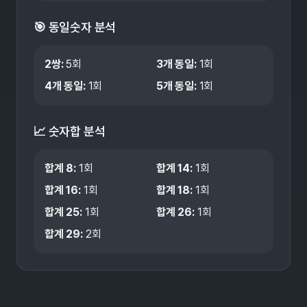
🎯 동일숫자 분석
2쌍
:
5
회
3개 동일
:
1
회
4개 동일
:
1
회
5개 동일
:
1
회
📈 숫자합 분석
합계
8
:
1
회
합계
14
:
1
회
합계
16
:
1
회
합계
18
:
1
회
합계
25
:
1
회
합계
26
:
1
회
합계
29
:
2
회