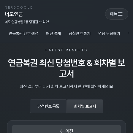
NERDOGOLD
너도연금
메뉴
너도 연금복권 1등 당첨될 수 있어!
연금복권 번호 생성
패턴 통계
당첨번호 통계
명당 도장깨기
당
LATEST RESULTS
연금복권 최신 당첨번호 & 회차별 보
고서
최신 결과부터 과거 회차 보고서까지 한 번에 확인하세요 📊
당첨번호 목록
회차별 보고서
← 이전