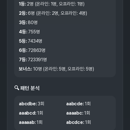
1등:
2
명 (온라인:
1
명, 오프라인:
1
명)
2등:
6
명 (온라인:
2
명, 오프라인:
4
명)
3등:
80
명
4등:
755
명
5등:
7434
명
6등:
72863
명
7등:
723391
명
보너스:
10
명 (온라인:
5
명, 오프라인:
5
명)
🔍 패턴 분석
abcdbe
:
3
회
aabcde
:
1
회
aaabcd
:
1
회
aaaabc
:
1
회
aaaaab
:
1
회
abcdce
:
1
회