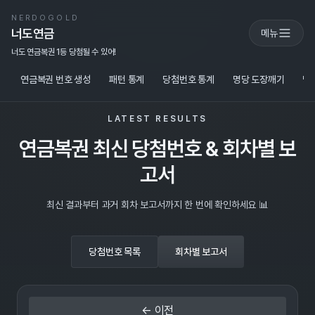
NERDOGOLD
너도연금
메뉴
너도 연금복권 1등 당첨될 수 있어!
연금복권 번호 생성
패턴 통계
당첨번호 통계
명당 도장깨기
당
LATEST RESULTS
연금복권 최신 당첨번호 & 회차별 보
고서
최신 결과부터 과거 회차 보고서까지 한 번에 확인하세요 📊
당첨번호 목록
회차별 보고서
← 이전