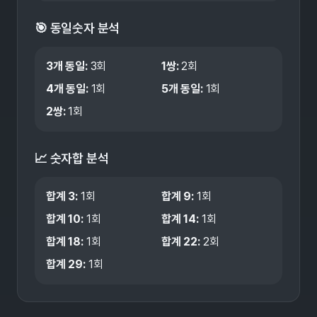
🎯 동일숫자 분석
3개 동일
:
3
회
1쌍
:
2
회
4개 동일
:
1
회
5개 동일
:
1
회
2쌍
:
1
회
📈 숫자합 분석
합계
3
:
1
회
합계
9
:
1
회
합계
10
:
1
회
합계
14
:
1
회
합계
18
:
1
회
합계
22
:
2
회
합계
29
:
1
회