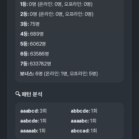
1등:
0
명 (온라인:
0
명, 오프라인:
0
명)
2등:
0
명 (온라인:
0
명, 오프라인:
0
명)
3등:
75
명
4등:
689
명
5등:
6062
명
6등:
63586
명
7등:
633782
명
보너스:
6
명 (온라인:
1
명, 오프라인:
5
명)
🔍 패턴 분석
aaabcd
:
3
회
abbcde
:
1
회
aabcde
:
1
회
aaaabc
:
1
회
aaaaab
:
1
회
abccad
:
1
회