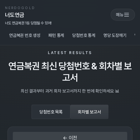
NERDOGOLD
너도연금
메뉴
너도 연금복권 1등 당첨될 수 있어!
연금복권 번호 생성
패턴 통계
당첨번호 통계
명당 도장깨기
당
LATEST RESULTS
연금복권 최신 당첨번호 & 회차별 보
고서
최신 결과부터 과거 회차 보고서까지 한 번에 확인하세요 📊
당첨번호 목록
회차별 보고서
← 이전