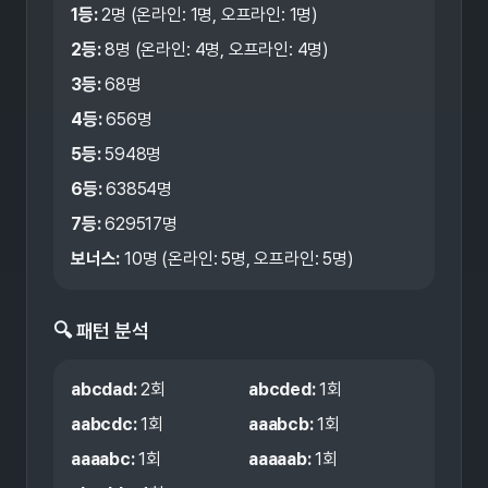
1등:
2
명 (온라인:
1
명, 오프라인:
1
명)
2등:
8
명 (온라인:
4
명, 오프라인:
4
명)
3등:
68
명
4등:
656
명
5등:
5948
명
6등:
63854
명
7등:
629517
명
보너스:
10
명 (온라인:
5
명, 오프라인:
5
명)
🔍 패턴 분석
abcdad
:
2
회
abcded
:
1
회
aabcdc
:
1
회
aaabcb
:
1
회
aaaabc
:
1
회
aaaaab
:
1
회