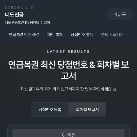
NERDOGOLD
너도연금
메뉴
너도 연금복권 1등 당첨될 수 있어!
연금복권 번호 생성
패턴 통계
당첨번호 통계
명당 도장깨기
당
LATEST RESULTS
연금복권 최신 당첨번호 & 회차별 보
고서
최신 결과부터 과거 회차 보고서까지 한 번에 확인하세요 📊
당첨번호 목록
회차별 보고서
← 이전