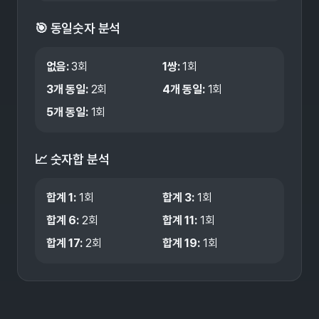
🎯 동일숫자 분석
없음
:
3
회
1쌍
:
1
회
3개 동일
:
2
회
4개 동일
:
1
회
5개 동일
:
1
회
📈 숫자합 분석
합계
1
:
1
회
합계
3
:
1
회
합계
6
:
2
회
합계
11
:
1
회
합계
17
:
2
회
합계
19
:
1
회