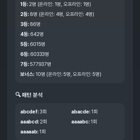
1등:
2
명 (온라인:
1
명, 오프라인:
1
명)
2등:
8
명 (온라인:
4
명, 오프라인:
4
명)
3등:
86
명
4등:
642
명
5등:
6015
명
6등:
60333
명
7등:
577937
명
보너스:
10
명 (온라인:
5
명, 오프라인:
5
명)
🔍 패턴 분석
abcdef
:
3
회
abacde
:
1
회
aaabcd
:
2
회
aaaabc
:
1
회
aaaaab
:
1
회