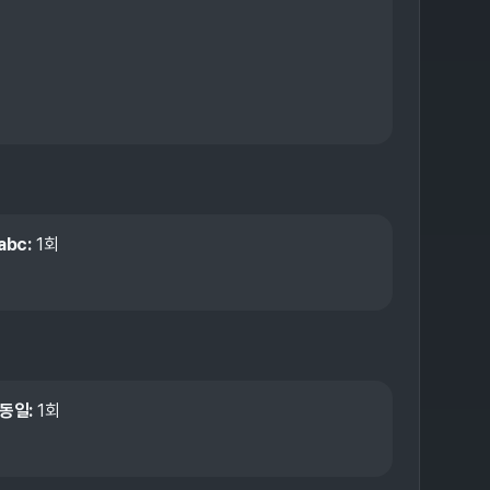
abc
:
1
회
 동일
:
1
회