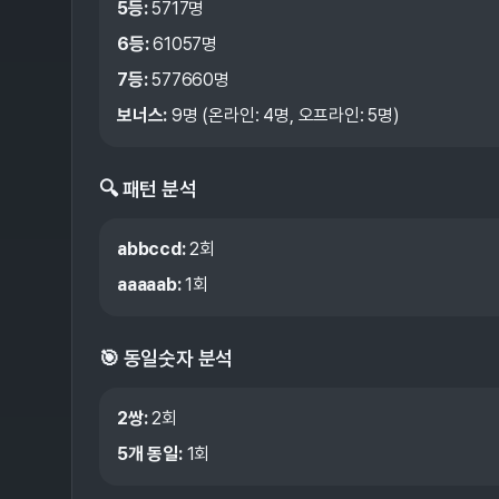
5등:
5717
명
6등:
61057
명
7등:
577660
명
보너스:
9
명 (온라인:
4
명, 오프라인:
5
명)
🔍 패턴 분석
abbccd
:
2
회
aaaaab
:
1
회
🎯 동일숫자 분석
2쌍
:
2
회
5개 동일
:
1
회