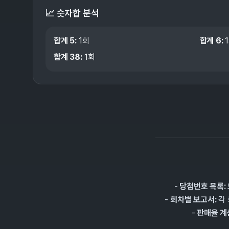
📈 숫자합 분석
합계
5
:
1
회
합계
6
:
1
합계
38
:
1
회
-
당첨번호 목록:
-
회차별 보고서:
각 
-
판매율 계