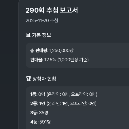
290
회 추첨 보고서
2025-11-20
추첨
📊 기본 정보
총 판매량:
1,250,000
장
판매율:
12.5
% (1,000만장 기준)
🏆 당첨자 현황
1등:
0
명 (온라인:
0
명, 오프라인:
0
명)
2등:
1
명 (온라인:
1
명, 오프라인:
0
명)
3등:
35
명
4등:
591
명